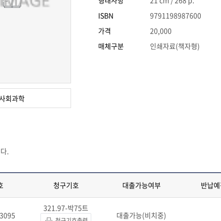
형태사항
21 cm / 268 p.
ISBN
9791198987600
가격
20,000
매체구분
인쇄자료(책자형)
사회과학
다.
호
청구기호
대출가능여부
반납예
321.97-박75트
3095
대출가능(비치중)
청구기호출력