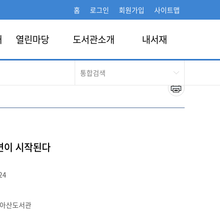
홈
로그인
회원가입
사이트맵
개
열린마당
도서관소개
내서재
격변이 시작된다
24
아산도서관