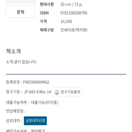
형태사항
20 cm / 72 p.
문학
ISBN
9781338298796
가격
10,500
매체구분
인쇄자료(책자형)
책소개
소개 글이 없습니다.
FME000004962
JF 843-E46o-14
청구기호출력
대출가능(비치중)
상호대차신청
예약불가