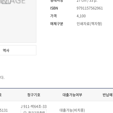
형태사항
27 cm / 33 p.
ISBN
9791157562961
가격
4,100
매체구분
인쇄자료(책자형)
역사
다.
호
청구기호
대출가능여부
반납예
J 911-박64조-33
5131
대출가능(비치중)
청구기호출력