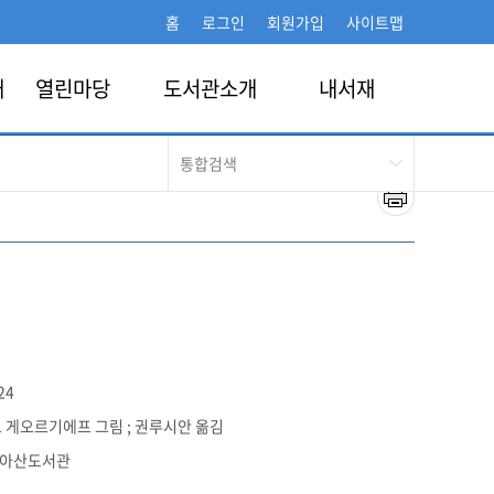
홈
로그인
회원가입
사이트맵
개
열린마당
도서관소개
내서재
24
오 게오르기에프 그림 ; 권루시안 옮김
아산도서관