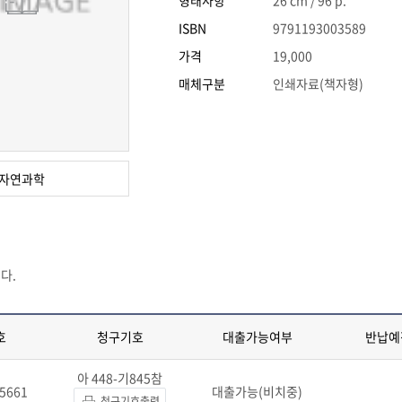
형태사항
26 cm / 96 p.
ISBN
9791193003589
가격
19,000
매체구분
인쇄자료(책자형)
자연과학
다.
호
청구기호
대출가능여부
반납예
아 448-기845참
5661
대출가능(비치중)
청구기호출력