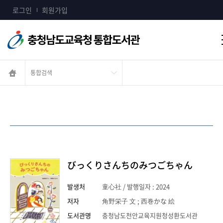
콘텐츠 바로가기
로그인
회원가입
びっくりさんちのみつごちゃん
발생처
童心社 / 발행일자 : 2024
저자
角野栄子 文 ; 西巻かな 絵
도서관명
충청남도천안교육지원청성환도서관