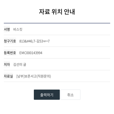
자료 위치 안내
서명
비스킷
청구기호
813&#46;7-김53ㅂ=7
등록번호
EMC000143994
저자
김선미 글
자료실
[남부]보존서고(직원문의)
출력하기
취소