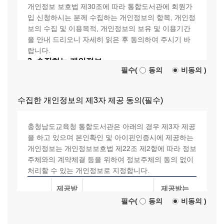
개인정보 보호법 제30조에 따라 통합도서관에 회원가
정 서비스의 경우 고유의 약관, 운영정책 등이 적용될
입 신청하시는 분께 수집하는 개인정보의 항목, 개인정
수 있으며, 해당 서비스 초기 화면 또는 아래의 서비스
보의 수집 및 이용목적, 개인정보의 보유 및 이용기간
규정에서 확인해 주시기 바랍니다.
을 안내 드리오니 자세히 읽은 후 동의하여 주시기 바
랍니다.
1. 이용자가 쉽게 알 수 있도록 약관 및 운영정책을 게
2. 수집하는 개인정보
시하며 사전 공지 후 개정합니다.
필수(
동의
비동의
)
통합도서관은 회원가입 및 서비스 제공을 위해 필요한
통합도서관은 본 약관‧운영정책의 내용을 이용자가
최소한의 개인정보를 수집하고 있습니다.
쉽게 확인할 수 있도록 서비스 초기 화면에 게시하거
이용자가 회원가입을 하거나 개별 서비스를 이용할 때
나, 기타의 방법으로 여러분에게 공지합니다.
수집한 개인정보의 제3자 제공 동의(필수)
수집하는 개인정보 항목과 방법은 다음과 같습니다.
충남교육청이 필요하다고 인정되는 경우, 관련 법령을
위배하지 않는 범위 내에서 약관의 내용이 변경될 수
충청남도교육청 통합도서관은 아래의 경우 제3자 제공
있습니다.
구분
수집항목
을 하고 있으며 본인확인 및 아이핀인증시에 제공하는
사전에 그 개정 이유와 적용 일자를 해당 서비스 내 공
개인정보는 개인정보보호법 제22조 제2항에 따라 정보
지하고, 이용자에게 불리할 수 있는 중대한 약관 변경
주체와의 계약체결 등을 위하여 정보주체의 동의 없이
(필수) 아이디, 비밀번호, 이름, 생년
의 경우에는 적절한 수단(메일, 서비스 내 알림 등)을
처리할 수 있는 개인정보로 지정합니다.
일반 회원가입
월일, 성별, 휴대전화번호, 주소
통해 개별적으로 알릴 것입니다.
(선택) 이메일 주소
또한, 이용자가 변경된 약관에 동의하지 않을 경우 서
제공받
제공받는
비스 이용을 중단하고 가입을 취소할 수 있습니다. 계
제공
는 자의
자의
필수(
동의
비동의
)
(필수) 법정대리인 정보 (이름, 생년
제공하는 개인정보
속 사용하는 경우에는 약관 변경에 동의한 것으로 간주
받는
만14세 미만
개인정
개인정보
월일, 성별, 휴대전화번호, 중복가입
항목
되고 변경된 약관은 변경 전 약관과 같은 효력을 갖습
자
아동
보 이용
보유 및 이